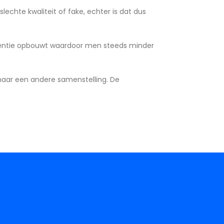
echte kwaliteit of fake, echter is dat dus
stentie opbouwt waardoor men steeds minder
 naar een andere samenstelling. De
ccessoires
Chloraethyl
shop now
shop now