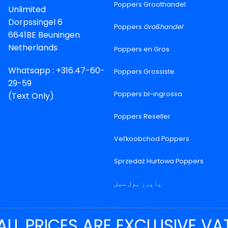
Poppers Groothandel
Unlimited
Dorpssingel 6
Poppers
Großhandel
6641BE Beuningen
Netherlands
Poppers en Gros
Whatsapp : +316.47-60-
Poppers Grossiste
29-59
Poppers bl-ingrossa
(Text Only)
Poppers Reseller
Veľkoobchod Poppers
Sprzedaż Hurtowa Poppers
پاپرز ہول سیل
ALL PRICES ARE EXCLUSIVE VA