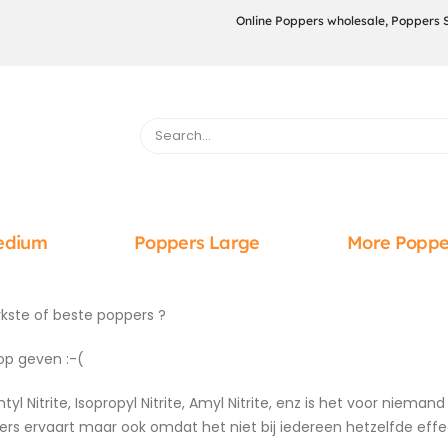
Online Poppers wholesale, Poppers 
edium
Poppers Large
More Poppe
erkste of beste poppers ?
op geven :-(
yl Nitrite, Isopropyl Nitrite, Amyl Nitrite, enz is het voor niem
nders ervaart maar ook omdat het niet bij iedereen hetzelfde effe