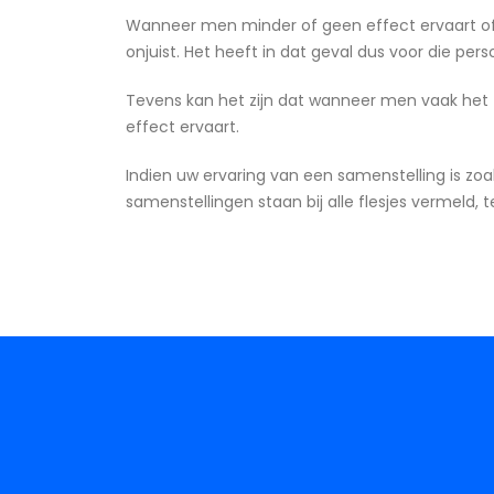
Wanneer men minder of geen effect ervaart of wa
onjuist. Het heeft in dat geval dus voor die pe
Tevens kan het zijn dat wanneer men vaak het
effect ervaart.
Indien uw ervaring van een samenstelling is zo
samenstellingen staan bij alle flesjes vermeld,
Poppers
Poppers
Klein
Medium
shop now
shop now