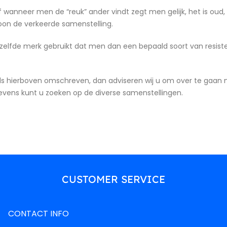
nneer men de “reuk” ander vindt zegt men gelijk, het is oud, sl
rsoon de verkeerde samenstelling.
 zelfde merk gebruikt dat men dan een bepaald soort van resi
als hierboven omschreven, dan adviseren wij u om over te gaan
 tevens kunt u zoeken op de diverse samenstellingen.
Poppers
Mix & Match
A
Groot
shop now
shop now
CUSTOMER SERVICE
CONTACT INFO