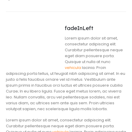
fadeInLeft
Lorem ipsum dolor sit amet,
consectetur adipiscing elit.
Curabitur pellentesque neque
eget diam posuere porta.
Quisque ut nulla at nunc
vehicula
lacinia. Proin
adipiscing porta tellus, ut feugiat nibh adipiscing sit amet. In eu
justo a felis faucibus ornare vel id metus. Vestibulum ante
ipsum primis in faucibus orci luctus et ultrices posuere cubilia
Curae; In eu libero ligula. Fusce eget metus lorem, ac viverra
leo. Nullam convallis, arcu vel pellentesque sodales, nisi est
varius diam, ac ultrices sem ante quis sem. Proin ultricies
volutpat sapien, nec scelerisque ligula mollis lobortis.
Lorem ipsum dolor sit amet, consectetur adipiscing elit.
Curabitur pellentesque neque eget diam posuere porta.
Quisque ut nulla at nunc
vehicula
lacinia. Proin adipiscing porta