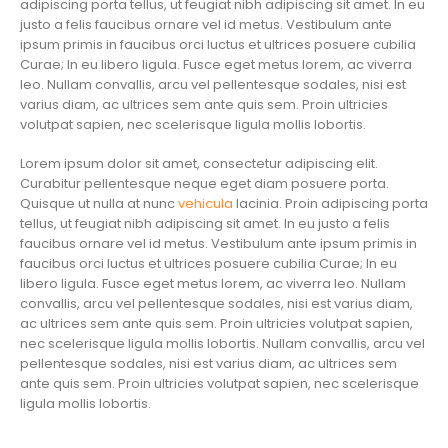
adipiscing porta tellus, ut feugiat nibh adipiscing sit amet. In eu
justo a felis faucibus ornare vel id metus. Vestibulum ante
ipsum primis in faucibus orci luctus et ultrices posuere cubilia
Curae; In eu libero ligula. Fusce eget metus lorem, ac viverra
leo. Nullam convallis, arcu vel pellentesque sodales, nisi est
varius diam, ac ultrices sem ante quis sem. Proin ultricies
volutpat sapien, nec scelerisque ligula mollis lobortis.
Lorem ipsum dolor sit amet, consectetur adipiscing elit.
Curabitur pellentesque neque eget diam posuere porta.
Quisque ut nulla at nunc
vehicula
lacinia. Proin adipiscing porta
tellus, ut feugiat nibh adipiscing sit amet. In eu justo a felis
faucibus ornare vel id metus. Vestibulum ante ipsum primis in
faucibus orci luctus et ultrices posuere cubilia Curae; In eu
libero ligula. Fusce eget metus lorem, ac viverra leo. Nullam
convallis, arcu vel pellentesque sodales, nisi est varius diam,
ac ultrices sem ante quis sem. Proin ultricies volutpat sapien,
nec scelerisque ligula mollis lobortis. Nullam convallis, arcu vel
pellentesque sodales, nisi est varius diam, ac ultrices sem
ante quis sem. Proin ultricies volutpat sapien, nec scelerisque
ligula mollis lobortis.