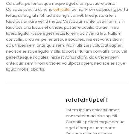
Curabitur pellentesque neque eget diam posuere porta.
Quisque ut nulla at nunc
vehicula
lacinia. Proin adipiscing porta
tellus, ut feugiat nibh adipiscing sit amet. In eu justo a felis
faucibus ornare vel id metus. Vestibulum ante ipsum primis in
faucibus orci luctus et ultrices posuere cubilia Curae; In eu
libero ligula. Fusce eget metus lorem, ac viverra leo. Nullam
convallis, arcu vel pellentesque sodales, nisi est varius diam,
ac ultrices sem ante quis sem. Proin ultricies volutpat sapien,
nec scelerisque ligula mollis lobortis. Nullam convallis, arcu vel
pellentesque sodales, nisi est varius diam, ac ultrices sem
ante quis sem. Proin ultricies volutpat sapien, nec scelerisque
ligula mollis lobortis.
rotateInUpLeft
Lorem ipsum dolor sit amet,
consectetur adipiscing elit.
Curabitur pellentesque neque
eget diam posuere porta.
Quisque ut nulla at nunc