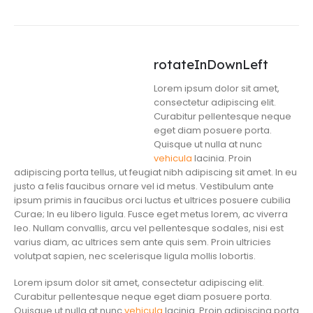
rotateInDownLeft
Lorem ipsum dolor sit amet,
consectetur adipiscing elit.
Curabitur pellentesque neque
eget diam posuere porta.
Quisque ut nulla at nunc
vehicula
lacinia. Proin
adipiscing porta tellus, ut feugiat nibh adipiscing sit amet. In eu
justo a felis faucibus ornare vel id metus. Vestibulum ante
ipsum primis in faucibus orci luctus et ultrices posuere cubilia
Curae; In eu libero ligula. Fusce eget metus lorem, ac viverra
leo. Nullam convallis, arcu vel pellentesque sodales, nisi est
varius diam, ac ultrices sem ante quis sem. Proin ultricies
volutpat sapien, nec scelerisque ligula mollis lobortis.
Lorem ipsum dolor sit amet, consectetur adipiscing elit.
Curabitur pellentesque neque eget diam posuere porta.
Quisque ut nulla at nunc
vehicula
lacinia. Proin adipiscing porta